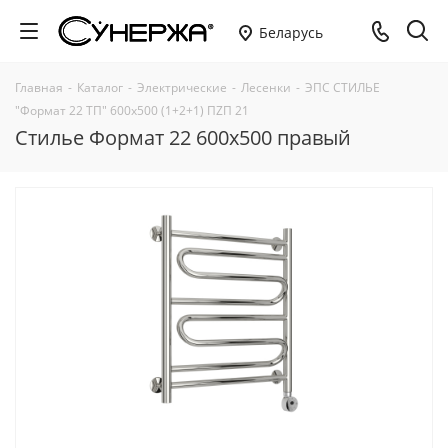
Беларусь
Главная
-
Каталог
-
Электрические
-
Лесенки
-
ЭПС СТИЛЬЕ
"Формат 22 ТП" 600х500 (1+2+1) ПZП 21
Стилье Формат 22 600х500 правый