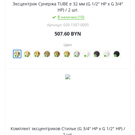
Эксцентрик Сунержа TUBE e 32 мм (G 1/2" НР х G 3/4"
НР) / 2 шт.
В наличии (10)
Артикул: 020-1507-0005
507.60
BYN
Цвет
Комплект эксцентриков Стилье (G 3/4" НР х G 1/2" НР) /
2 шт.