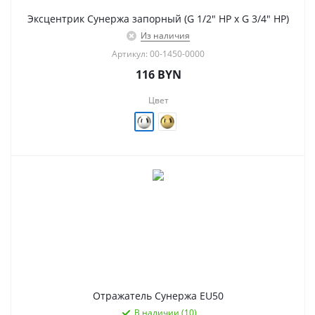
Эксцентрик Сунержа запорный (G 1/2" НР х G 3/4" НР)
Из наличия
Артикул: 00-1450-0000
116
BYN
Цвет
Отражатель Сунержа EU50
В наличии (10)