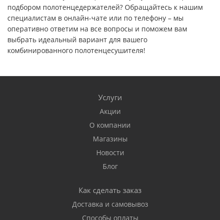
подбором полотенцедержателей? Обращайтесь к нашим
специалистам в онлайн-чате или по телефону – мы
оперативно ответим на все вопросы и поможем вам
выбрать идеальный вариант для вашего
комбинированного полотенцесушителя!
Услуги
Акции
О компании
Магазины
Новости
Блог
Как сделать заказ
Доставка и самовывоз
Способы оплаты