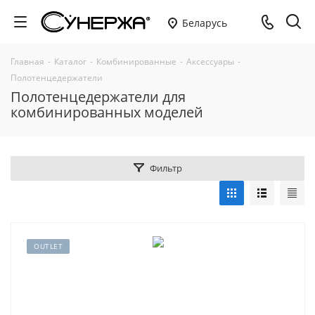
Беларусь
Главная
-
Каталог
-
Комбинированные
-
Аксессуары
-
Полотенцедержатели
Полотенцедержатели для
комбинированных моделей
Фильтр
OUTLET