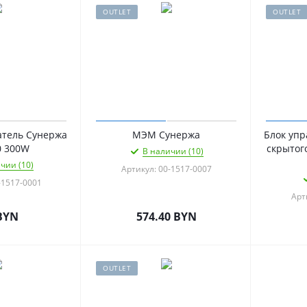
OUTLET
OUTLET
атель Сунержа
МЭМ Сунержа
Блок упр
0 300W
скрытог
В наличии (10)
чии (10)
Артикул: 00-1517-0007
-1517-0001
Арт
BYN
574.40
BYN
OUTLET