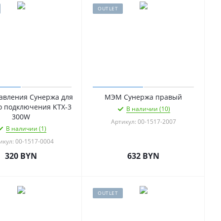
OUTLET
авления Сунержа для
МЭМ Сунержа правый
о подключения KTX-3
В наличии (10)
300W
Артикул: 00-1517-2007
В наличии (1)
икул: 00-1517-0004
320
BYN
632
BYN
OUTLET