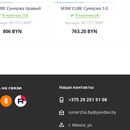
BE Сунержа правый
МЭМ CUBE Сунержа 3.0
В наличии (10)
В наличии (4)
икул: 00-1517-4007
Артикул: 00-1517-5007
806
BYN
763.20
BYN
Наши контакты
 на связи
+375 29 251 51 08
sunerzha.by@yandex.by
г. Минск, ул.