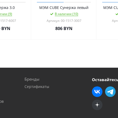
ржа 3.0
МЭМ CUBE Сунержа левый
МЭМ CU
ичии (9)
В наличии (10)
-1517-6007
Артикул: 00-1517-3007
Арт
0
BYN
806
BYN
Бренды
Оставайтесь
Сертификаты
ов