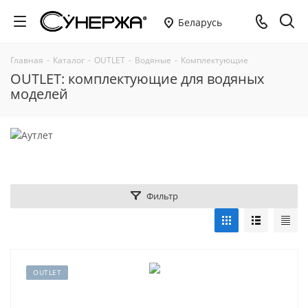
Беларусь
Главная
-
Каталог
-
OUTLET
-
Водяные
-
Комплектующие
OUTLET: комплектующие для водяных
моделей
Фильтр
OUTLET