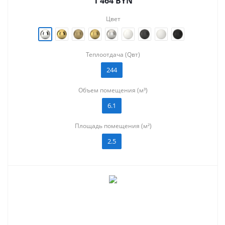
1 464
BYN
Цвет
Теплоотдача (Qвт)
244
Объем помещения (м³)
6.1
Площадь помещения (м²)
2.5