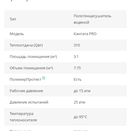
Полотенцесушитель
Тип
водяной
Модель
Кантата PRO
Теплоотдача (Qвт)
310
Площадь помещения (м²)
3.1
Объем помещения (м³)
7.75
ПолимерПротект
Есть
Рабочее давление
до 15 атм
Давление испытаний
25 атм
Температура
до 95°С
теплоносителя