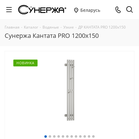
Беларусь
Главная
-
Каталог
-
Водяные
-
Узкие
-
ДР КАНТАТА PRO 1200х150
Сунержа Кантата PRO 1200х150
НОВИНКА