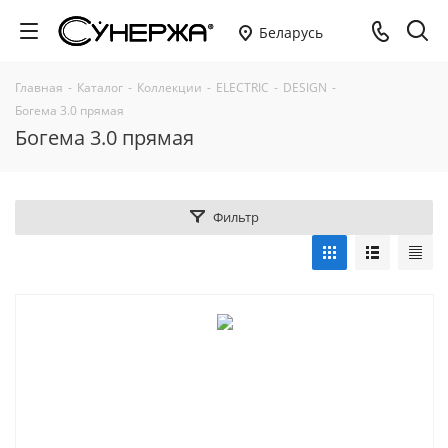
Беларусь
Главная
-
Каталог
-
Коллекции
-
ELECTRIC
-
DESIGN
-
Богема 3.0 прямая
Богема 3.0 прямая
Фильтр