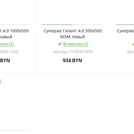
 4.0 1000х500
Сунержа Галант 4.0 500х500
Сунержа
равый
МЭМ левый
ичии (1)
В наличии (1)
-0831-1050
Артикул: 15-0830-5050
Арт
BYN
934
BYN