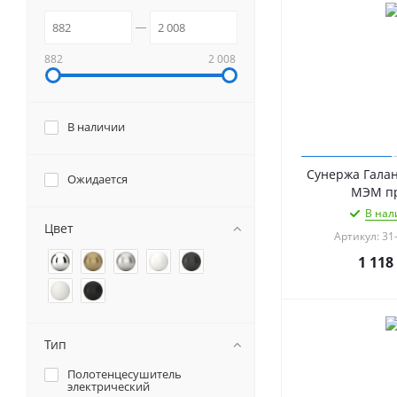
882
2 008
В наличии
Сунержа Галан
Ожидается
МЭМ п
В нал
Цвет
Артикул: 31
1 118
Тип
Полотенцесушитель
электрический