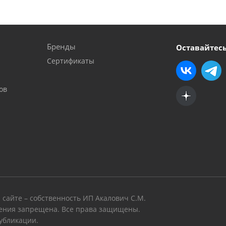
Бренды
Оставайтесь
Сертификаты
ов
 сайте – собственность ИП Акалович С.М.
ения запрещена. Все права защищены.
убликации.