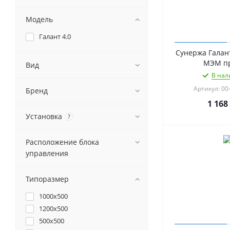
Модель
Галант 4.0
Сунержа Галант
МЭМ п
Вид
В нал
Артикул: 00
Бренд
1 168
Установка
?
Расположение блока
управления
Типоразмер
1000x500
1200x500
500x500