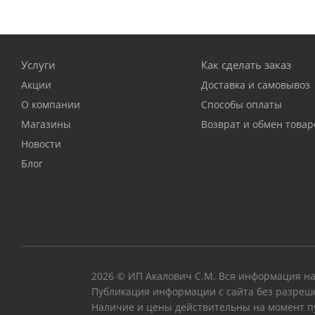
Услуги
Как сделать заказ
Акции
Доставка и самовывоз
О компании
Способы оплаты
Магазины
Возврат и обмен товар
Новости
Блог
2026 © ИП Акалович С.М. Вся информация на
Публикация информации с сайта без разреш
Наличие и цены действительны на момент п