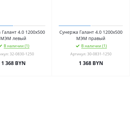
 Галант 4.0 1200х500
Сунержа Галант 4.0 1200х500
МЭМ левый
МЭМ правый
В наличии (1)
В наличии (1)
икул: 32-0830-1250
Артикул: 30-0831-1250
1 368
BYN
1 368
BYN