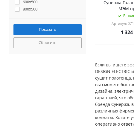
600x500
Сунержа Галан
МЭМ п
800x500
В нал
Артикул: 07
1 324
Сбросить
Если вы ищете эф
DESIGN ELECTRIC 
сушит полотенца,
вы сможете быстро
дизайна, электрич
гарантией, что об
бренда Сунержа, в
различных фирменн
комнаты. Хотите у
оперативно ответ