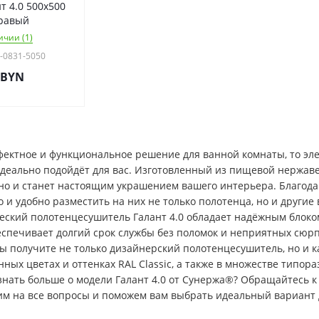
т 4.0 500х500
равый
ичии (1)
1-0831-5050
BYN
фектное и функциональное решение для ванной комнаты, то эле
идеально подойдёт для вас. Изготовленный из пищевой нержав
 но и станет настоящим украшением вашего интерьера. Благо
 и удобно разместить на них не только полотенца, но и други
еский полотенцесушитель Галант 4.0 обладает надёжным блоко
еспечивает долгий срок службы без поломок и неприятных сюрп
ы получите не только дизайнерский полотенцесушитель, но и к
ых цветах и оттенках RAL Classic, а также в множестве типор
знать больше о модели Галант 4.0 от Сунержа®? Обращайтесь 
им на все вопросы и поможем вам выбрать идеальный вариант 