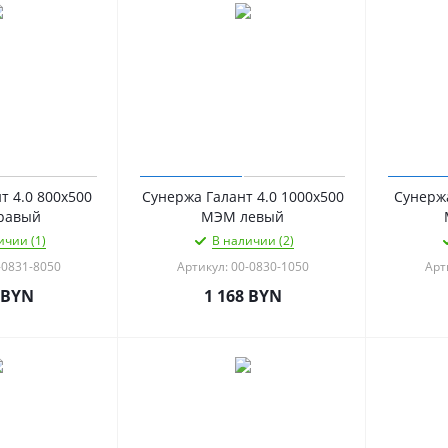
т 4.0 800х500
Сунержа Галант 4.0 1000х500
Сунержа
равый
МЭМ левый
ичии (1)
В наличии (2)
-0831-8050
Артикул: 00-0830-1050
Арт
BYN
1 168
BYN