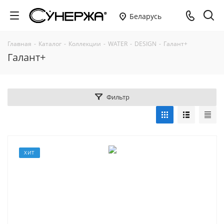
Беларусь
Главная
-
Каталог
-
Коллекции
-
WATER
-
DESIGN
-
Галант+
Галант+
Фильтр
ХИТ