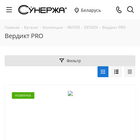
Беларусь
Главная
-
Каталог
-
Коллекции
-
WATER
-
DESIGN
-
Вердикт PRO
Вердикт PRO
Фильтр
НОВИНКА