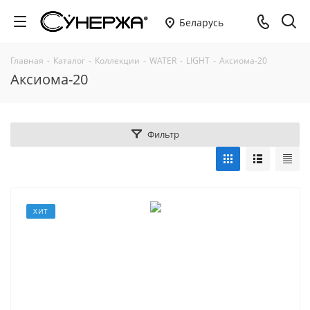
Беларусь
Главная
-
Каталог
-
Коллекции
-
WATER
-
LIGHT
-
Аксиома-20
Аксиома-20
Фильтр
ХИТ