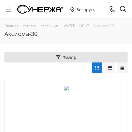
Беларусь
Главная
-
Каталог
-
Коллекции
-
WATER
-
LIGHT
-
Аксиома-30
Аксиома-30
Фильтр